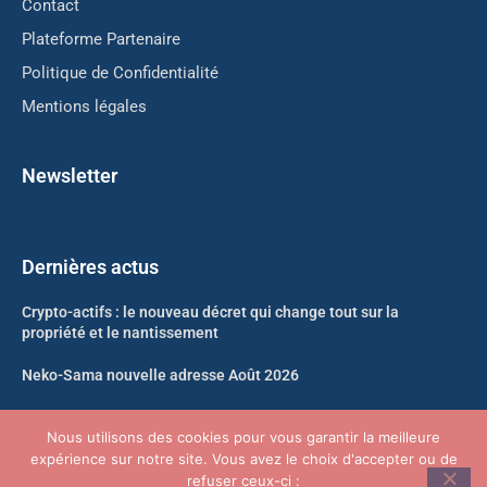
Contact
Plateforme Partenaire
Politique de Confidentialité
Mentions légales
Newsletter
Dernières actus
Crypto-actifs : le nouveau décret qui change tout sur la
propriété et le nantissement
Neko-Sama nouvelle adresse Août 2026
Kickass Torrents nouvelle adresse Août 2026 : le point
Nous utilisons des cookies pour vous garantir la meilleure
expérience sur notre site. Vous avez le choix d'accepter ou de
Défaillances d’entreprises en France : les TPE en première ligne
refuser ceux-ci :