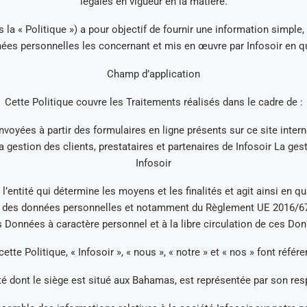
légales en vigueur en la matière.
s la « Politique ») a pour objectif de fournir une information simple,
nées personnelles les concernant et mis en œuvre par Infosoir en q
Champ d’application
Cette Politique couvre les Traitements réalisés dans le cadre de :
oyées à partir des formulaires en ligne présents sur ce site interne
 gestion des clients, prestataires et partenaires de Infosoir La ge
Infosoir
l’entité qui détermine les moyens et les finalités et agit ainsi en 
n des données personnelles et notamment du Règlement UE 2016/679
s Données à caractère personnel et à la libre circulation de ces Don
ette Politique, « Infosoir », « nous », « notre » et « nos » font référe
été dont le siège est situé aux Bahamas, est représentée par son res