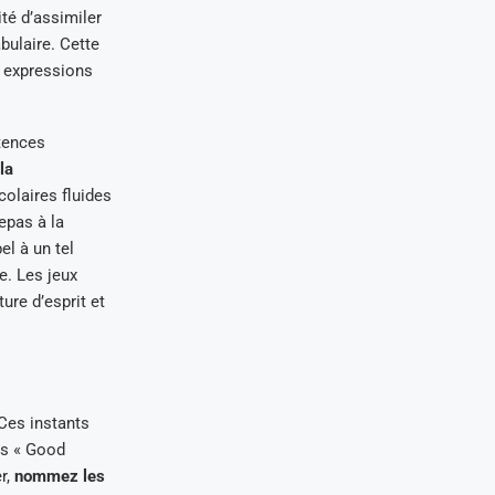
ité d’assimiler
bulaire. Cette
s expressions
tences
la
colaires fluides
epas à la
el à un tel
e. Les jeux
ure d’esprit et
 Ces instants
es « Good
r,
nommez les