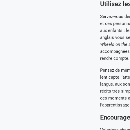
Utilisez l
Servez-vous de
et des personn
aux enfants : l
anglais vous s
Wheels on the 
accompagnées de
rendre compte.
Pensez de mê
lent capte l’at
langue, aux son
récits très simp
ces moments ave
l’apprentissage
Encouragez