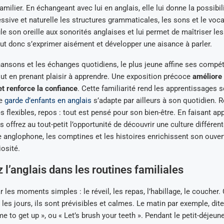
milier. En échangeant avec lui en anglais, elle lui donne la possibil
ssive et naturelle les structures grammaticales, les sons et le voca
e son oreille aux sonorités anglaises et lui permet de maîtriser le
eut donc s’exprimer aisément et développer une aisance à parler.
hansons et les échanges quotidiens, le plus jeune affine ses compé
out en prenant plaisir à apprendre. Une exposition précoce
améliore 
et renforce la confiance
. Cette familiarité rend les apprentissages s
ne
garde d’enfants en anglais
s’adapte par ailleurs à son quotidien. R
 flexibles, repos : tout est pensé pour son bien-être. En faisant app
s offrez au tout-petit l’opportunité de découvrir une culture différent
anglophone, les comptines et les histoires enrichissent son ouvert
iosité.
z l’anglais dans les routines familiales
es moments simples : le réveil, les repas, l’habillage, le coucher.
 les jours, ils sont prévisibles et calmes. Le matin par exemple, dit
e to get up », ou « Let’s brush your teeth ». Pendant le petit-déjeune