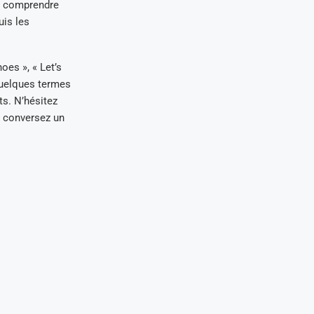
de comprendre
uis les
oes », « Let’s
quelques termes
ts. N’hésitez
s conversez un