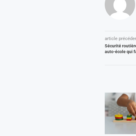
article précéde
Sécurité routièr
auto-école qui f