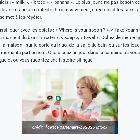
lais : « milk », « bread », « banana ». Le plus jeune n’a pas besoin 
 devine grâce au contexte. Progressivement, il reconnaît les sons, p
se met à les répéter.
si jouer avec les objets : « Where is your spoon ? », « Take your sh
u moment du bain : « water », « soap », « towel ». Collez de même 
la maison : sur la porte du frigo, de la salle de bain, ou sur les joue
s moments particuliers. Choisissez un jour dans la semaine où vou
gue et où vous racontez une histoire bilingue.
crédit : licence partenaire-#S2025 Istock