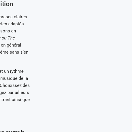
ition
hrases claires
bien adaptés
ansons en
r ou
The
t en général
 même sans s’en
et un rythme
a musique de la
. Choisissez des
gez par ailleurs
trant ainsi que