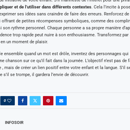
 initiative de votre enfant. S’il manifeste de l’intérêt pour une phr
liquer et de l’utiliser dans différents contextes
. Cela l’incite à pos
exprimer ses idées sans craindre de faire des erreurs. Renforcez 
ui offrant de petites récompenses symboliques, comme des compli
i son rythme personnel. Chaque personne a sa propre manière d’app
ence trop rapide peut nuire à son enthousiasme. Transformez par a
 en un moment de plaisir.
le ensemble quand un mot est drôle, inventez des personnages qui 
e chanson sur ce qu’il fait dans la journée. L’objectif n’est pas de f
e , mais de créer un lien positif entre votre enfant et la langue. S’il s
s’il se trompe, il gardera l’envie de découvrir.
0
INFOSOIR