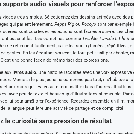
es supports audio-visuels pour renforcer l’expos
s vidéos très simples. Sélectionnez des dessins animés avec des p
ages qui parlent lentement.
Peppa Pig
ou
Pocoyo
sont par exemple 
es scènes sont courtes et les actions sont faciles à suivre. Les ch
eront aussi utiles. Les comptines comme
Twinkle Twinkle Little Sta
Bus
se retiennent facilement, car elles sont rythmées, répétitives, e
 gestes. En les écoutant souvent, le tout petit finit par chanter,
 C’est une bonne façon de mémoriser des expressions.
me aux
livres audio
. Une histoire racontée avec une voix expressive 
tention. Même si le plus jeune ne comprend pas tout, il s’habitue à l
s et aux mots qu’il va ensuite reconnaître dans d’autres situations
les, avec peu de texte et beaucoup d’illustrations si possible. Parta
c lui pour améliorer l’expérience. Regardez ensemble un film, mon
 de la langue peut être une activité de partage et de complicité.
 la curiosité sans pression de résultat