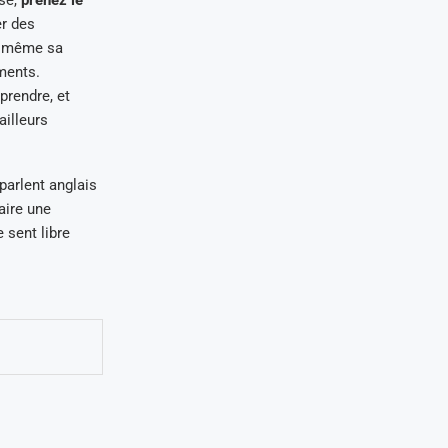
ase,
prenez le
er des
de même sa
ments.
rendre, et
illeurs
parlent anglais
aire une
e sent libre