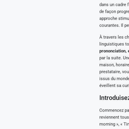
dans un cadre fa
de façon progre
approche stimul
courantes. Il p
À travers les c
linguistiques t
prononciation, 
par la suite. U
maison, horaires
prestataire, vou
issus du monde 
éveillent sa cur
Introduise
Commencez par l
reviennent tous
morning », « Tim