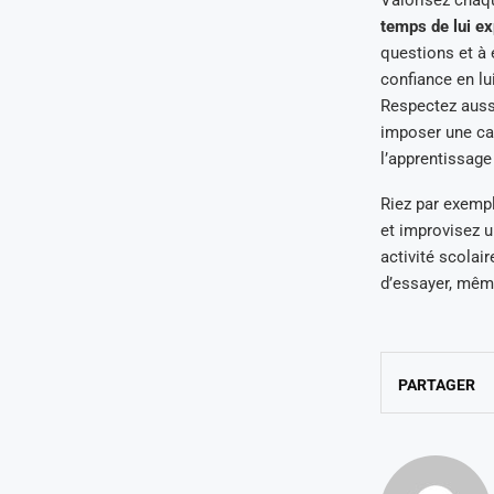
Valorisez chaque
temps de lui exp
questions et à 
confiance en l
Respectez auss
imposer une cad
l’apprentissage
Riez par exemp
et improvisez un
activité scolair
d’essayer, même 
PARTAGER