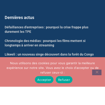
Dernières actus
Défaillances d’entreprises : pourquoi la crise frappe plus
durement les TPE
Chronologie des médias : pourquoi les films mettent si
longtemps à arriver en streaming
Likweli : un nouveau singe découvert dans la forêt du Congo
Nous utilisons des cookies pour vous garantir la meilleure
Crypto-actifs : le nouveau décret qui change tout sur la
expérience sur notre site. Vous avez le choix d'accepter ou de
propriété et le nantissement
refuser ceux-ci :
Accepter
Refuser
© Infosoir.com -Tous droits réservés