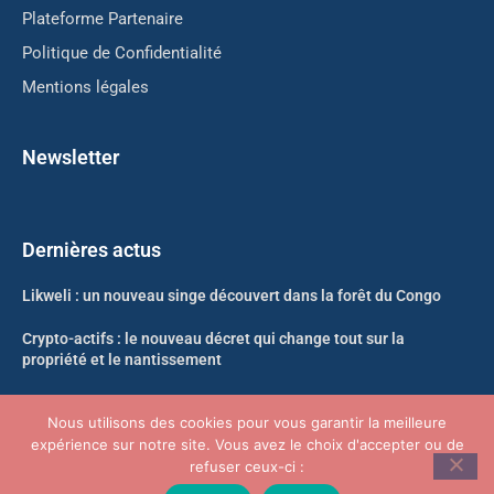
Plateforme Partenaire
Politique de Confidentialité
Mentions légales
Newsletter
Dernières actus
Likweli : un nouveau singe découvert dans la forêt du Congo
Crypto-actifs : le nouveau décret qui change tout sur la
propriété et le nantissement
Neko-Sama nouvelle adresse Août 2026
Nous utilisons des cookies pour vous garantir la meilleure
expérience sur notre site. Vous avez le choix d'accepter ou de
Kickass Torrents nouvelle adresse Août 2026 : le point
refuser ceux-ci :