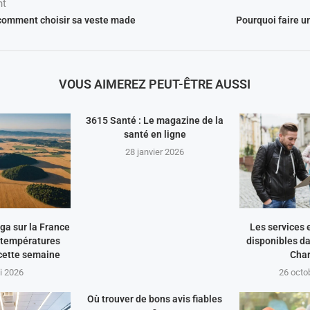
nt
comment choisir sa veste made
Pourquoi faire u
VOUS AIMEREZ PEUT-ÊTRE AUSSI
3615 Santé : Le magazine de la
santé en ligne
28 janvier 2026
a sur la France
Les services 
s températures
disponibles da
cette semaine
Char
i 2026
26 octo
Où trouver de bons avis fiables