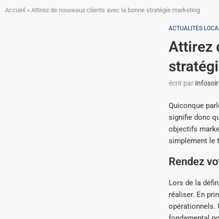
Accueil
»
Attirez de nouveaux clients avec la bonne stratégie marketing
ACTUALITÉS LOCA
Attirez
stratég
écrit par
Infosoir
Quiconque parle 
signifie donc q
objectifs marke
simplement le t
Rendez vot
Lors de la défi
réaliser. En pri
opérationnels. 
fondamental pou