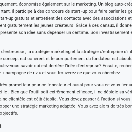
iquement, économise également sur le marketing. Un blog auto-créé 
ant, il participe à des concours de start -up pour faire parler les ge
tart-up gratuits et entretient des contacts avec des associations e
t gratuitement les jeunes créateurs. Grâce à ces canaux, il donne
 présente son idée sans dépenser un centime. Son investissement 
d’entreprise , la stratégie marketing et la stratégie d’entreprise s’in
Le concept est cohérent et le comportement du fondateur est abso
ulez-vous savoir qui est derrière l’idée d’entreprise? Ensuite, reche
 « campagne de riz » et vous trouverez ce que vous cherchez.
s très prometteur pour ce fondateur et aussi pour vous de vous fier
lle . Bien que l’outil soit extrêmement efficace, il ne déploie sa vér
aine clientèle est déjà établie. Vous devez passer à l’action si vous
lopper une stratégie marketing adaptée. Vous avez alors de très b
objectifs.
n