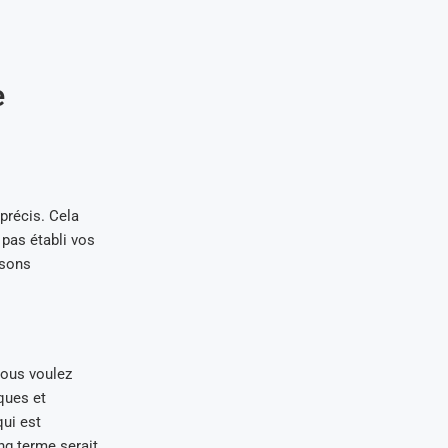
e
 précis. Cela
 pas établi vos
isons
vous voulez
iques et
qui est
ng terme serait