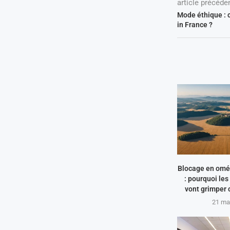
article précéde
Mode éthique : 
in France ?
Blocage en omég
: pourquoi le
vont grimper 
21 ma