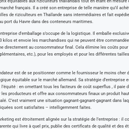
rix équitables aux riziculteurs thaïlandais tout en étant en mesure d’
 marché français. Il a créé son entreprise de telle manière qu’il ach
lles de riziculteurs en Thaïlande sans intermédiaires et fait expédie
u port du Havre dans des conteneurs maritimes.
ntreprise d'emballage s’occupe de la logistique. Il emballe exclus
3 kilos et envoie les marchandises qui ne peuvent être commandée
gne directement au consommateur final. Cela élimine les coûts pou
pplémentaires, etc.), pour les employés et pour les différentes taill
ondateur est de se positionner comme le fournisseur le moins cher d
ogique équitable sur le marché allemand. Sa stratégie d’entreprise e
l’équité : en omettant tous les facteurs de coût superflus , il paie d
r les producteurs et offre aux consommateurs finaux un produit ha
galé. C’est vraiment une situation gagnant-gagnant-gagnant dans laq
quées sont satisfaites – intelligemment faites.
rketing est étroitement alignée sur la stratégie de l’entreprise : i
ente qui livre à quel prix, publie des certificats de qualité et des ét