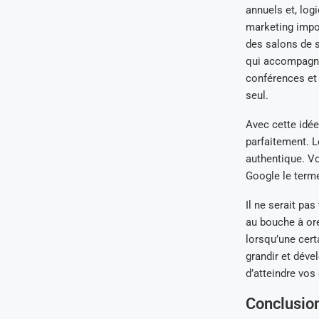
annuels et, log
marketing import
des salons de s
qui accompagnen
conférences et
seul.
Avec cette idée 
parfaitement. 
authentique. Vo
Google le terme
Il ne serait pa
au bouche à orei
lorsqu’une cert
grandir et déve
d’atteindre vos 
Conclusio