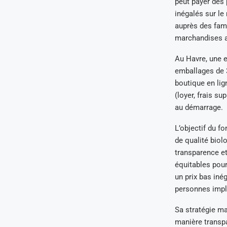
peut payer des p
inégalés sur le
auprès des fami
marchandises a
Au Havre, une e
emballages de 
boutique en li
(loyer, frais su
au démarrage.
L’objectif du f
de qualité biol
transparence et 
équitables pou
un prix bas iné
personnes impli
Sa stratégie ma
manière transpar