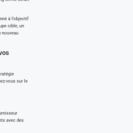
né à l’objectif
pe cible, un
du nouveau
vos
tratégie
ez-vous sur le
urnisseur
nts avec des