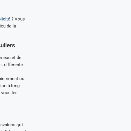
licité
? Vous
ieu de la
uliers
réneau et de
t différente
sciemment ou
ion à long
t vous les
nvaincu qu’il