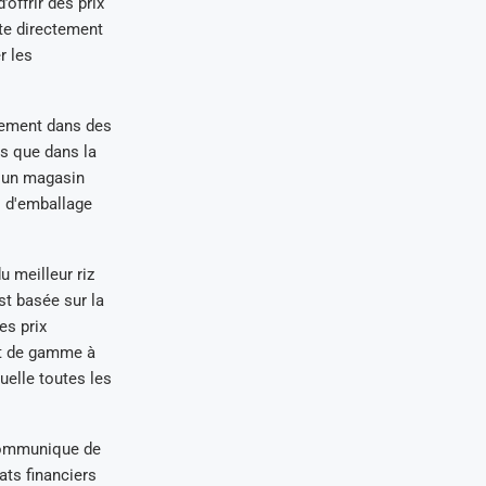
offrir des prix
ète directement
r les
ivement dans des
s que dans la
r un magasin
es d'emballage
u meilleur riz
st basée sur la
es prix
ut de gamme à
uelle toutes les
l communique de
ats financiers