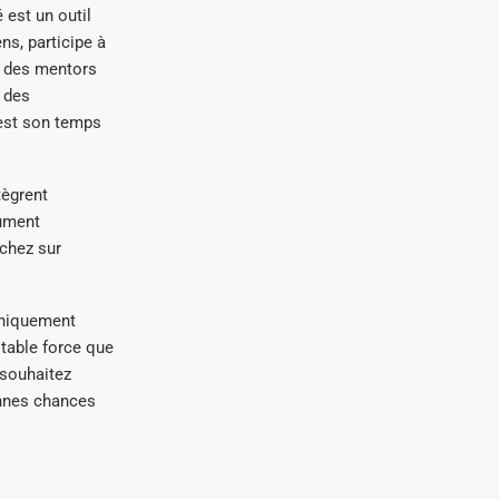
est un outil
ns, participe à
t des mentors
 des
est son temps
tègrent
lument
rchez sur
 uniquement
itable force que
 souhaitez
onnes chances