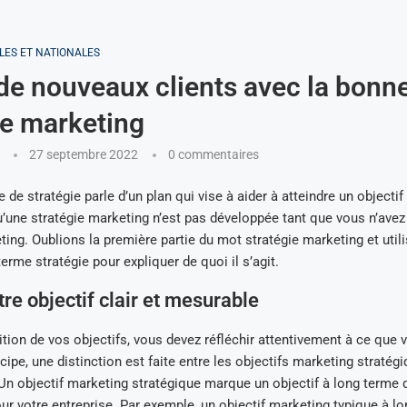
LES ET NATIONALES
 de nouveaux clients avec la bonn
ie marketing
27 septembre 2022
0 commentaires
de stratégie parle d’un plan qui vise à aider à atteindre un objectif
u’une stratégie marketing n’est pas développée tant que vous n’avez
ting. Oublions la première partie du mot stratégie marketing et util
erme stratégie pour expliquer de quoi il s’agit.
re objectif clair et mesurable
nition de vos objectifs, vous devez réfléchir attentivement à ce que 
ncipe, une distinction est faite entre les objectifs marketing stratég
Un objectif marketing stratégique marque un objectif à long terme 
r votre entreprise. Par exemple, un objectif marketing typique à lo