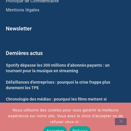
Politique de Confidentialité
Mentions légales
Newsletter
Dernières actus
Spotify dépasse les 300 millions d’abonnés payants : un
tournant pour la musique en streaming
Défaillances d’entreprises : pourquoi la crise frappe plus
durement les TPE
Chronologie des médias : pourquoi les films mettent si
longtemps à arriver en streaming
Nous utilisons des cookies pour vous garantir la meilleure
expérience sur notre site. Vous avez le choix d'accepter ou de
Likweli : un nouveau singe découvert dans la forêt du Congo
refuser ceux-ci :
Accepter
Refuser