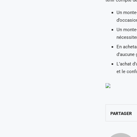
tenir compte de
Un monte-
d’occasion
Un monte-
nécessiter
En achetan
d’aucune g
L’achat d’
et le conf
PARTAGER