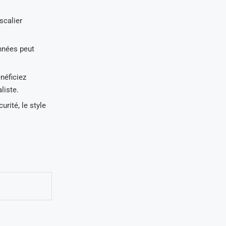
scalier
nnées peut
néficiez
liste.
rité, le style