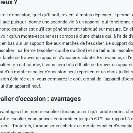
cieux ?
reil d’occasion, quel qu’il soit, revient à moins dépenser. Il permet 
pillage puisqu’il donne une seconde vie à un appareil qui fonctionne
onte-escalier est qu’il est généralement fabriqué sur mesure. En effe
voir qu’un monte-escalier est composé d’une chaise qui, à l’aide d’
 en bas sur un support fixé aux marches de l’escalier. Le support d
scalier : sa forme (escalier courbé ou droit) et sa taille. Si l’escalier 
 facile de trouver un appareil d’occasion adapté. En revanche, si l’e
iers ou est courbé, il vous sera très difficile de trouver un apparei
hat d’un monte-escalier d’occasion peut représenter un choix judicie
sion éclairée et si vous comparez le coût global de l’appareil d’oc
ui d’un appareil neuf.
lier d’occasion : avantages
vantages d’un monte-escalier d’occasion est qu’il coûte moins che
votre escalier, vous pouvez économiser jusqu’à 60 % par rapport à 
t neuf. Toutefois, lorsque vous achetez un monte-escalier d’occasi