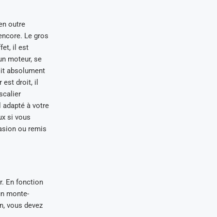
en outre
 encore. Le gros
t, il est
un moteur, se
oit absolument
est droit, il
scalier
l adapté à votre
ux si vous
casion ou remis
r. En fonction
un monte-
on, vous devez