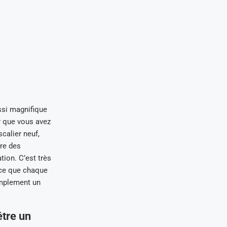
ussi magnifique
r que vous avez
calier neuf,
ire des
tion. C’est très
arce que chaque
mplement un
être un