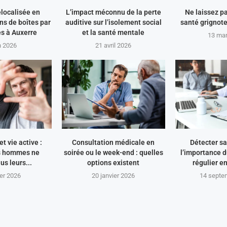
elocalisée en
L’impact méconnu de la perte
Ne laissez pa
ons de boîtes par
auditive sur l’isolement social
santé grignote
s à Auxerre
et la santé mentale
13 ma
n 2026
21 avril 2026
t vie active :
Consultation médicale en
Détecter sa
s hommes ne
soirée ou le week-end : quelles
l’importance d
us leurs...
options existent
régulier e
ier 2026
20 janvier 2026
14 septe