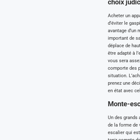
choix judi
Acheter un appa
d’éviter le gas
avantage d’un m
important de sa
déplace de haut
être adapté à l’e
vous sera assez
comporte des pal
situation. L’ac
prenez une déci
en état avec cel
Monte-esca
Un des grands a
de la forme de 
escalier qui es