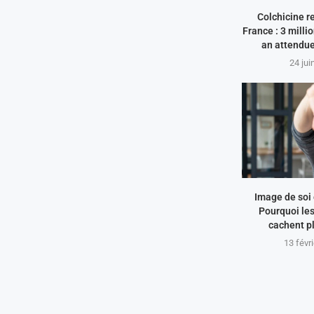
Colchicine r
France : 3 milli
an attendue
24 jui
Image de soi e
Pourquoi le
cachent pl
13 févr