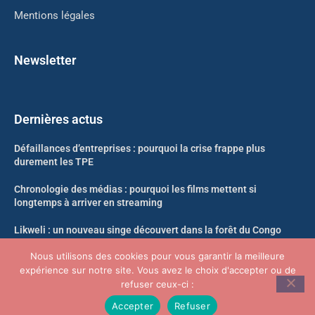
Mentions légales
Newsletter
Dernières actus
Défaillances d’entreprises : pourquoi la crise frappe plus
durement les TPE
Chronologie des médias : pourquoi les films mettent si
longtemps à arriver en streaming
Likweli : un nouveau singe découvert dans la forêt du Congo
Nous utilisons des cookies pour vous garantir la meilleure
Crypto-actifs : le nouveau décret qui change tout sur la
expérience sur notre site. Vous avez le choix d'accepter ou de
propriété et le nantissement
refuser ceux-ci :
Accepter
Refuser