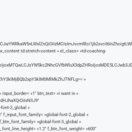
iLCJwYWRkaW5nLWxlZnQiOiIzMCIsImJvcmRlci1jb2xvciI6InZhcigt
_content td-stretch-content » el_class= »td-coaching-
RoIjoxMTQwLCJsYW5kc2NhcGVfbWluX3dpZHRoIjoxMDE5LCJwb3J0cm
hY3klMjBQb2xpY3klM0MlMkZhJTNFLg== »
t_border= »1″ btn_text= »I want in »
9ydHJhaXQiOiIxNSJ9″
font-2_global »
f_input_font_family= »global-font-2_global »
btn_font_family= »global-font-3_global »
ont_line_height= »1.2″ f_btn_font_weight= »600″