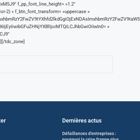
xMSJ9″ f_pp_font_line_height= »1.2″
or-2) » f_btn_font_transform= »uppercase »
sImxhbmRzY2FwZV9tYXhfd2lkdGgiOjExNDAsImxhbmRzY2FwZV9taW5
dCI6IjEyIiwibGFuZHNjYXBlIjoiMTQiLCJhbGwiOiIwIn0= »
CJ9″
[/tdc_zone]
ter
Dernières actus
Défaillances d’entreprises :
pourquoi la crise frappe plus