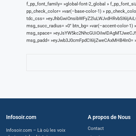
f_pp_font_family= »global-font-2_global » f_pp_font
pp_check_color= »var(–base-color-1) » pp_check_color
tdc_css= »eyJhbGwiOnsibWFyZ2luLWJvdHRvbSI6IjA
msg_succ_radius= »0″ btn_bg= »var(–accent-color-1)
msg_space= »eyJsYW5kc2NhcGUiOiIwIDAgMTJweCJ9″
msg_padd= »eyJwb3J0cmFpdCI6IjZweCAxMHB4In0= » msg
Infosoir.com
A propos de Nous
Contact
Infosoir.com – Là où les voix