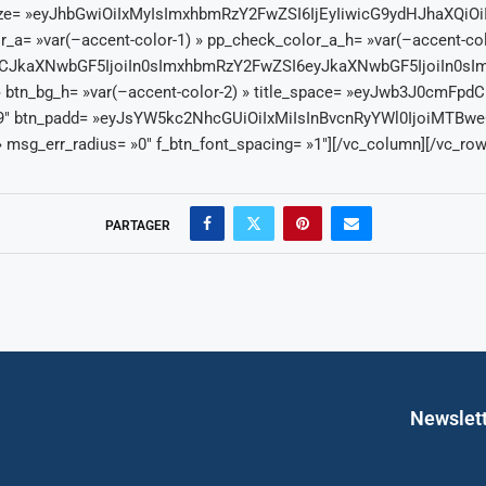
_size= »eyJhbGwiOiIxMyIsImxhbmRzY2FwZSI6IjEyIiwicG9ydHJhaXQiOiI
_a= »var(–accent-color-1) » pp_check_color_a_h= »var(–accent-col
iLCJkaXNwbGF5IjoiIn0sImxhbmRzY2FwZSI6eyJkaXNwbGF5IjoiIn0
 » btn_bg_h= »var(–accent-color-2) » title_space= »eyJwb3J0cmFp
 btn_padd= »eyJsYW5kc2NhcGUiOiIxMiIsInBvcnRyYWl0IjoiMTBwe
_err_radius= »0″ f_btn_font_spacing= »1″][/vc_column][/vc_row]
PARTAGER
Newslet