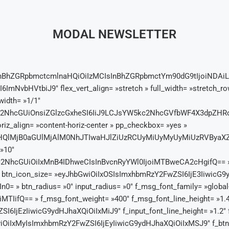
MODAL NEWSLETTER
sInBhZGRpbmctcmlnaHQiOiIzMCIsInBhZGRpbmctYm90dG9tIjoiNDA
mNvbHVtbiJ9″ flex_vert_align= »stretch » full_width= »stretch_row
width= »1/1″
5kc2NhcGUiOnsiZGlzcGxheSI6IiJ9LCJsYW5kc2NhcGVfbWF4X3dpZH
riz_align= »content-horiz-center » pp_checkbox= »yes »
HQlMjB0aGUlMjAlM0NhJTIwaHJlZiUzRCUyMiUyMyUyMiUzRVByaXZ
»10″
hcGUiOiIxMnB4IDhweCIsInBvcnRyYWl0IjoiMTBweCA2cHgifQ== » inpu
ht » btn_icon_size= »eyJhbGwiOiIxOSIsImxhbmRzY2FwZSI6IjE3IiwicG
= » btn_radius= »0″ input_radius= »0″ f_msg_font_family= »global-
IifQ== » f_msg_font_weight= »400″ f_msg_font_line_height= »1.4″ 
6IjEzIiwicG9ydHJhaXQiOiIxMiJ9″ f_input_font_line_height= »1.2″ f_
wiOiIxMyIsImxhbmRzY2FwZSI6IjEyIiwicG9ydHJhaXQiOiIxMSJ9″ f_btn_f