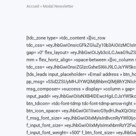
Accueil
»
Modal Newsletter
[tdc_zone type= »tdc_content »][vc_row
tdc_css= »eyJhbGwiOnsicGFkZGluZy10b3AiOiIzMCI
gap= »0″ flex_layout= »eyJhbGwiOiJyb3ciLCJwaG9uZSI6I
mm » flex_horiz_align= »space-between »][vc_column 
tdc_css= »eyJhbGwiOnsiZGlzcGxheSI6IiJ9LCJsYW
[tds_leads input_placeholder= »Email address » btn_ho
pp_msg= »SSd2ZSUyMHJlYWQlMjBhbmQlMjBhY2Nlc
msg_composer= »success » display= »column » gap= 
input_padd= »eyJhbGwiOiIxNXB4IDEwcHgiLCJsYW5kc2N
btn_tdicon= »tdc-font-tdmp tdc-font-tdmp-arrow-rig
btn_icon_space= »eyJhbGwiOiI1IiwicG9ydHJhaXQiOiIzIn0
f_msg_font_size= »eyJhbGwiOiIxMyIsInBvcnRyYWl0IjoiMT
f_input_font_size= »eyJhbGwiOiIxMyIsImxhbmRzY2FwZSI
f_input_font_weight= »500″ f_btn_font_size= »eyJhbG