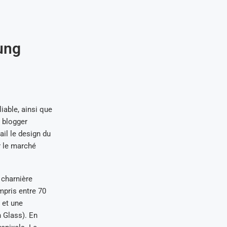
ung
able, ainsi que
e blogger
ail le design du
r le marché
a charnière
mpris entre 70
s et une
n Glass). En