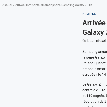
Accueil
»
Arrivée imminente du smartphone Samsung Galaxy Z Flip
NUMÉRIQUE
Arrivé
Galaxy 
écrit par
Infosoir
Samsung annonce
la série Galaxy
Roland Quandt a
prochain smartp
européen le 14 f
Le Galaxy Z Fli
centrale qui re
et 110 degrés. L
résolution de 26