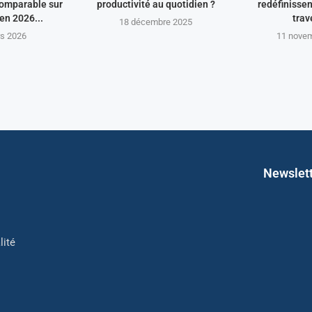
comparable sur
productivité au quotidien ?
redéfinissen
en 2026...
trav
18 décembre 2025
s 2026
11 nove
Newslet
lité