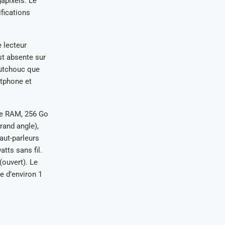
gapixels. Le
ifications
 lecteur
st absente sur
outchouc que
rtphone et
 de RAM, 256 Go
rand angle),
aut-parleurs
tts sans fil.
ouvert). Le
e d’environ 1