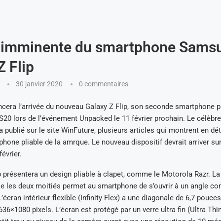
e imminente du smartphone Sams
Z Flip
30 janvier 2020
0 commentaires
ra l’arrivée du nouveau Galaxy Z Flip, son seconde smartphone pli
 S20 lors de l’événement Unpacked le 11 février prochain. Le célèbr
 publié sur le site WinFuture, plusieurs articles qui montrent en dét
hone pliable de la amrque. Le nouveau dispositif devrait arriver su
évrier.
p présentera un design pliable à clapet, comme le Motorola Razr. L
lie les deux moitiés permet au smartphone de s’ouvrir à un angle co
’écran intérieur flexible (Infinity Flex) a une diagonale de 6,7 pouce
36×1080 pixels. L’écran est protégé par un verre ultra fin (Ultra Thi