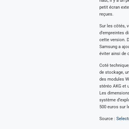
haut, il y a un
petit écran exte
reçues.
Sur les côtés, 
d’empreintes di
cette version. 
Samsung a ajou
éviter ainsi de 
Coté technique,
de stockage, un
des modules WiF
stéréo AKG et u
Les dimensions 
système d’explo
500 euros sur 
Source :
Select