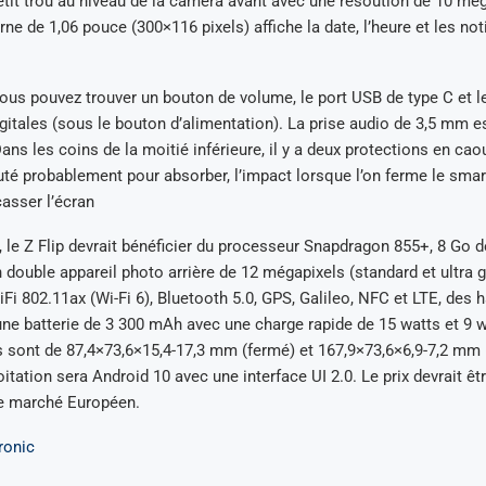
 petit trou au niveau de la caméra avant avec une résoution de 10 mé
rne de 1,06 pouce (300×116 pixels) affiche la date, l’heure et les not
vous pouvez trouver un bouton de volume, le port USB de type C et le
gitales (sous le bouton d’alimentation). La prise audio de 3,5 mm e
Dans les coins de la moitié inférieure, il y a deux protections en ca
té probablement pour absorber, l’impact lorsque l’on ferme le sma
casser l’écran
 le Z Flip devrait bénéficier du processeur Snapdragon 855+, 8 Go
 double appareil photo arrière de 12 mégapixels (standard et ultra g
i 802.11ax (Wi-Fi 6), Bluetooth 5.0, GPS, Galileo, NFC et LTE, des h
ne batterie de 3 300 mAh avec une charge rapide de 15 watts et 9 wa
sont de 87,4×73,6×15,4-17,3 mm (fermé) et 167,9×73,6×6,9-7,2 mm (
itation sera Android 10 avec une interface UI 2.0. Le prix devrait êtr
le marché Européen.
ronic