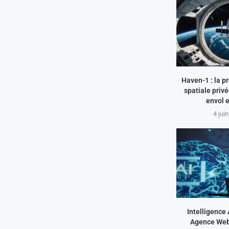
Haven-1 : la p
spatiale priv
envol 
4 jui
Intelligence A
Agence Web