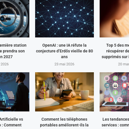
remière station
OpenAI : une IA réfute la
Top 5 des m
ée prendra son
conjecture d’Erdős vieille de 80
récupérer d
en 2027
ans
supprimés sur
n 2026
23 mai 2026
20 ma
rtificielle vs
Comment les téléphones
Les tendance
 : Comment
portables améliorent-ils la
services : com