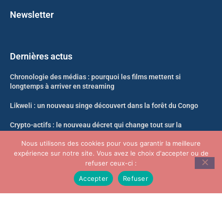
Newsletter
Dernières actus
Chronologie des médias : pourquoi les films mettent si
longtemps à arriver en streaming
Likweli : un nouveau singe découvert dans la forêt du Congo
Crypto-actifs : le nouveau décret qui change tout sur la
propriété et le nantissement
Nous utilisons des cookies pour vous garantir la meilleure
expérience sur notre site. Vous avez le choix d'accepter ou de
Neko-Sama nouvelle adresse Août 2026
refuser ceux-ci :
Accepter
Refuser
© Infosoir.com -Tous droits réservés