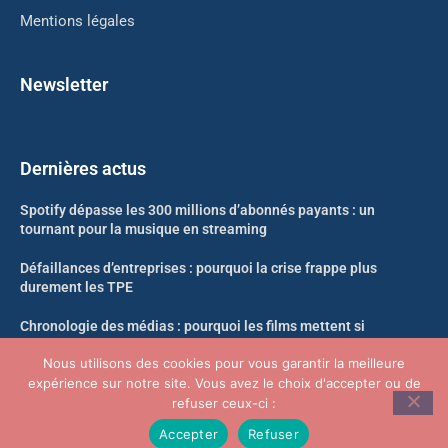
Mentions légales
Newsletter
Dernières actus
Spotify dépasse les 300 millions d’abonnés payants : un
tournant pour la musique en streaming
Défaillances d’entreprises : pourquoi la crise frappe plus
durement les TPE
Chronologie des médias : pourquoi les films mettent si
longtemps à arriver en streaming
Nous utilisons des cookies pour vous garantir la meilleure
expérience sur notre site. Vous avez le choix d'accepter ou de
Likweli : un nouveau singe découvert dans la forêt du Congo
refuser ceux-ci :
Accepter
Refuser