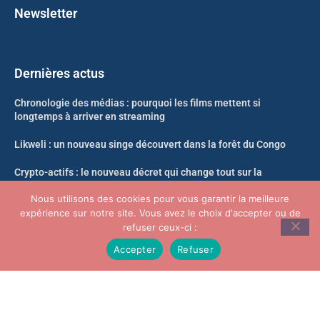
Newsletter
Dernières actus
Chronologie des médias : pourquoi les films mettent si
longtemps à arriver en streaming
Likweli : un nouveau singe découvert dans la forêt du Congo
Crypto-actifs : le nouveau décret qui change tout sur la
propriété et le nantissement
Nous utilisons des cookies pour vous garantir la meilleure
expérience sur notre site. Vous avez le choix d'accepter ou de
Neko-Sama nouvelle adresse Août 2026
refuser ceux-ci :
Accepter
Refuser
© Infosoir.com -Tous droits réservés