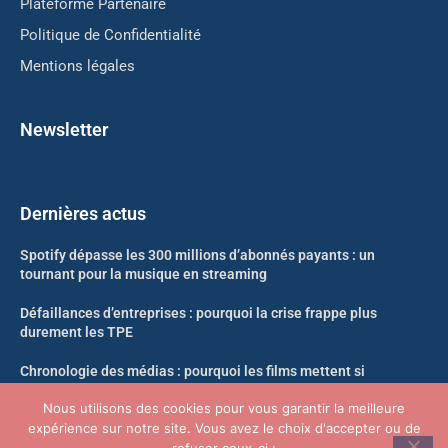
Plateforme Partenaire
Politique de Confidentialité
Mentions légales
Newsletter
Dernières actus
Spotify dépasse les 300 millions d’abonnés payants : un
tournant pour la musique en streaming
Défaillances d’entreprises : pourquoi la crise frappe plus
durement les TPE
Chronologie des médias : pourquoi les films mettent si
longtemps à arriver en streaming
Nous utilisons des cookies pour vous garantir la meilleure
expérience sur notre site. Vous avez le choix d'accepter ou de
Likweli : un nouveau singe découvert dans la forêt du Congo