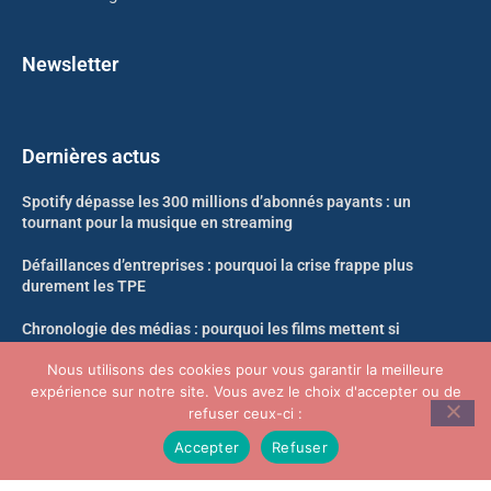
Newsletter
Dernières actus
Spotify dépasse les 300 millions d’abonnés payants : un
tournant pour la musique en streaming
Défaillances d’entreprises : pourquoi la crise frappe plus
durement les TPE
Chronologie des médias : pourquoi les films mettent si
longtemps à arriver en streaming
Nous utilisons des cookies pour vous garantir la meilleure
expérience sur notre site. Vous avez le choix d'accepter ou de
Likweli : un nouveau singe découvert dans la forêt du Congo
refuser ceux-ci :
Accepter
Refuser
© Infosoir.com -Tous droits réservés