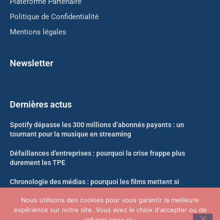
Plateforme Partenaire
Politique de Confidentialité
Mentions légales
Newsletter
Dernières actus
Spotify dépasse les 300 millions d’abonnés payants : un
tournant pour la musique en streaming
Défaillances d’entreprises : pourquoi la crise frappe plus
durement les TPE
Chronologie des médias : pourquoi les films mettent si
longtemps à arriver en streaming
Nous utilisons des cookies pour vous garantir la meilleure
expérience sur notre site. Vous avez le choix d'accepter ou de
Likweli : un nouveau singe découvert dans la forêt du Congo
refuser ceux-ci :