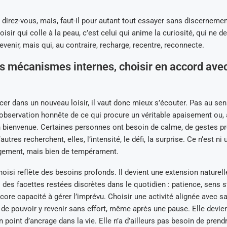
 direz-vous, mais, faut-il pour autant tout essayer sans discerneme
oisir qui colle à la peau, c’est celui qui anime la curiosité, qui ne
revenir, mais qui, au contraire, recharge, recentre, reconnecte.
s mécanismes internes, choisir en accord avec
cer dans un nouveau loisir, il vaut donc mieux s’écouter. Pas au se
bservation honnête de ce qui procure un véritable apaisement ou, a
 bienvenue. Certaines personnes ont besoin de calme, de gestes pré
utres recherchent, elles, l’intensité, le défi, la surprise. Ce n’est n
ugement, mais bien de tempérament.
hoisi reflète des besoins profonds. Il devient une extension naturell
s des facettes restées discrètes dans le quotidien : patience, sens s
core capacité à gérer l’imprévu. Choisir une activité alignée avec sa
 de pouvoir y revenir sans effort, même après une pause. Elle devie
un point d’ancrage dans la vie. Elle n’a d’ailleurs pas besoin de pre