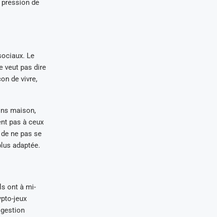
 pression de
sociaux. Le
 veut pas dire
on de vivre,
ions maison,
ent pas à ceux
 de ne pas se
 plus adaptée.
ls ont à mi-
ypto-jeux
 gestion