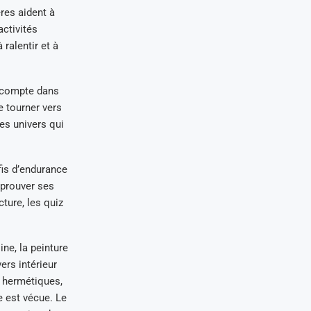
res aident à
activités
 ralentir et à
 compte dans
e tourner vers
es univers qui
éfis d’endurance
éprouver ses
cture, les quiz
ine, la peinture
ers intérieur
s hermétiques,
e est vécue. Le