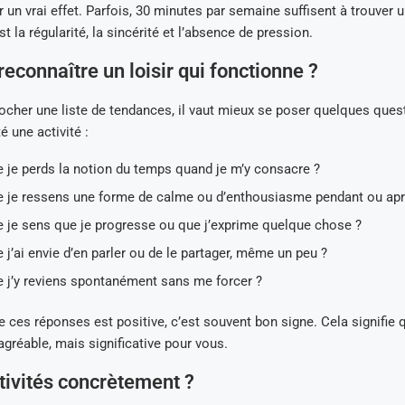
r un vrai effet. Parfois, 30 minutes par semaine suffisent à trouver u
t la régularité, la sincérité et l’absence de pression.
connaître un loisir qui fonctionne ?
ocher une liste de tendances, il vaut mieux se poser quelques que
é une activité :
e je perds la notion du temps quand je m’y consacre ?
e je ressens une forme de calme ou d’enthousiasme pendant ou apr
e je sens que je progresse ou que j’exprime quelque chose ?
 j’ai envie d’en parler ou de le partager, même un peu ?
e j’y reviens spontanément sans me forcer ?
e ces réponses est positive, c’est souvent bon signe. Cela signifie q
agréable, mais significative pour vous.
tivités concrètement ?