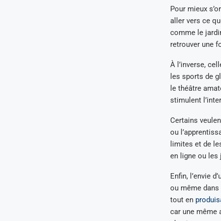
Pour mieux s’or
aller vers ce q
comme le jardina
retrouver une 
À l’inverse, ce
les sports de g
le théâtre amat
stimulent l’inte
Certains veulen
ou l’apprentis
limites et de l
en ligne ou les 
Enfin, l’envie d
ou même dans le
tout en
produis
car une même ac