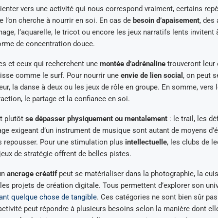
ienter vers une activité qui nous correspond vraiment, certains repè
ue l’on cherche à nourrir en soi. En cas de
besoin d’apaisement
, des 
ge, l’aquarelle, le tricot ou encore les jeux narratifs lents invitent à
forme de concentration douce.
lles et ceux qui recherchent une
montée d’adrénaline
trouveront leur
lisse comme le surf. Pour nourrir une
envie de lien social
, on peut s
eur, la danse à deux ou les jeux de rôle en groupe. En somme, vers l
raction, le partage et la confiance en soi.
t plutôt
se dépasser physiquement ou mentalement
: le trail, les d
sage exigeant d’un instrument de musique sont autant de moyens d’
es repousser. Pour une stimulation plus
intellectuelle
, les clubs de le
jeux de stratégie offrent de belles pistes.
’un
ancrage créatif
peut se matérialiser dans la photographie, la cuis
s projets de création digitale. Tous permettent d’explorer son univ
ant quelque chose de tangible
. Ces catégories ne sont bien sûr pa
tivité peut répondre à plusieurs besoins selon la manière dont ell