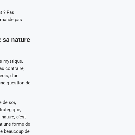
nt ? Pas
 demande pas
 sa nature
ns mystique,
u contraire,
cis, d’un
i une question de
e de soi,
tratégique,
 nature, c’est
nt une forme de
ndre beaucoup de