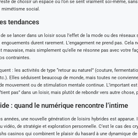
reste de choisir un espace où l’on se sent vraiment soi-même, sans
i mimétisme social.
des tendances
re de se lancer dans un loisir sous l’effet de la mode ou des réseaux 
 engouements durent rarement. L’engagement ne prend pas. Cela ne
est mauvaise, mais simplement qu’elle ne résonne pas avec votre faç
os contraintes.
uent : les activités de type “retour au naturel” (couture, fermentat
etc.). Elles séduisent beaucoup de monde, mais toutes ne convienn
 de mouvement ou de stimulation mentale continue. L’important est
 “tient pas” dans un loisir, mais plutôt de rebondir vers autre chose,
ride : quand le numérique rencontre l’intime
 années, une nouvelle génération de loisirs hybrides est apparue. I
u vidéo, de stratégie et exploration personnelle. C’est le cas des cr
hs casinos qui combinent le plaisir du hasard à une dynamique de