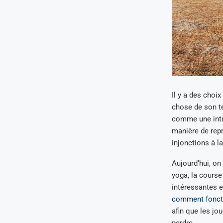
Il y a des choix
chose de son tem
comme une intuit
manière de rep
injonctions à l
Aujourd’hui, on
yoga, la course 
intéressantes e
comment foncti
afin que les jo
perdre.