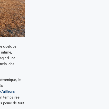
ire quelque
 intime,
agit d’une
nels, des
céramique, le
ès
d’ailleurs
en temps réel
us peine de tout