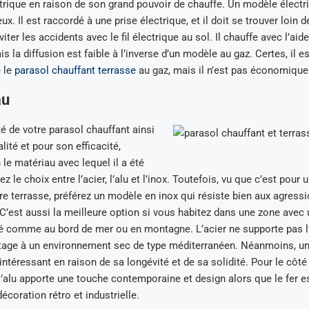
rique en raison de son grand pouvoir de chauffe. Un modèle électri
eux. Il est raccordé à une prise électrique, et il doit se trouver loin d
ter les accidents avec le fil électrique au sol. Il chauffe avec l’aide
is la diffusion est faible à l’inverse d’un modèle au gaz. Certes, il e
 le
parasol chauffant terrasse
au gaz, mais il n’est pas économique
au
té de votre parasol chauffant ainsi
lité et pour son efficacité,
 le matériau avec lequel il a été
 le choix entre l’acier, l’alu et l’inox. Toutefois, vu que c’est pour 
tre terrasse, préférez un modèle en inox qui résiste bien aux agress
. C’est aussi la meilleure option si vous habitez dans une zone avec 
é comme au bord de mer ou en montagne. L’acier ne supporte pas l’h
tage à un environnement sec de type méditerranéen. Néanmoins, u
 intéressant en raison de sa longévité et de sa solidité. Pour le côt
 l’alu apporte une touche contemporaine et design alors que le fer e
écoration rétro et industrielle.