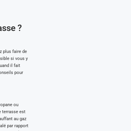
asse ?
 plus faire de
sible si vous y
and il fait
onseils pour
propane ou
e terrasse est
auffant au gaz
galé par rapport