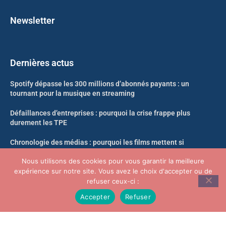
Newsletter
Dernières actus
Spotify dépasse les 300 millions d’abonnés payants : un
tournant pour la musique en streaming
Défaillances d’entreprises : pourquoi la crise frappe plus
durement les TPE
Chronologie des médias : pourquoi les films mettent si
longtemps à arriver en streaming
Nous utilisons des cookies pour vous garantir la meilleure
expérience sur notre site. Vous avez le choix d'accepter ou de
Likweli : un nouveau singe découvert dans la forêt du Congo
refuser ceux-ci :
Accepter
Refuser
© Infosoir.com -Tous droits réservés