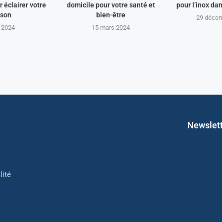
 éclairer votre
domicile pour votre santé et
pour l’inox da
son
bien-être
29 déce
 2024
15 mars 2024
Newslet
lité