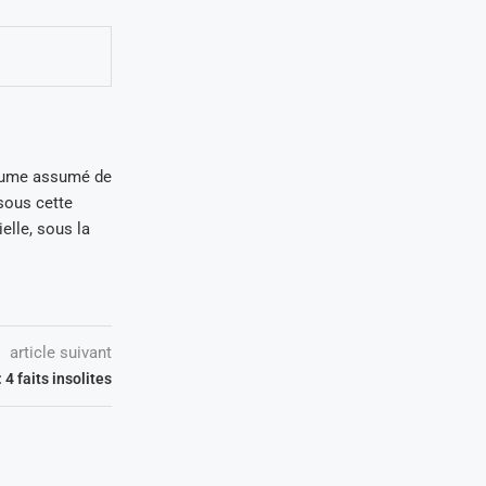
plume assumé de
 sous cette
ielle, sous la
article suivant
4 faits insolites