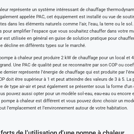
leur représente un système intéressant de chauffage thermodynam
galement appelée PAC, cet équipement est installé ou vue de soutir
tes dans les éléments naturels comme l’air, l’eau, la terre ou le sol
 pour amplifier l’espace que vous souhaitez chauffer dans votre m
 est utilisée en général en guise de solution pratique pour chauffe
se décline en différents types sur le marché.
pompe à chaleur peut produire 2 kW de chauffage pour un local et 
rand. Une PAC de qualité peut se reconnaitre par son COP ou coeff
 dernier représente l’énergie de chauffage qui est produite par l’én
P doit être supérieur à 1 et peut atteindre des valeurs de 3 à 5. La
re de type air-air et peut également se présenter sous la forme d’un 
ous pouvez aussi opter pour un modèle sol-eau, eau-eau ou encore 
 pompe à chaleur est différent et vous pouvez donc choisir un mod
out l’emplacement et l’environnement autour de votre habitation.
 forts de l’utilisation d’une pompe à chaleur