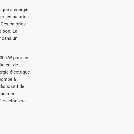
ique à énergie
er les calories
. Ces calories
aison. La
r dans un
400 kW pour un
icient de
ergie électrique
 pompe à
dispositif de
eau-mer.
èle selon vos