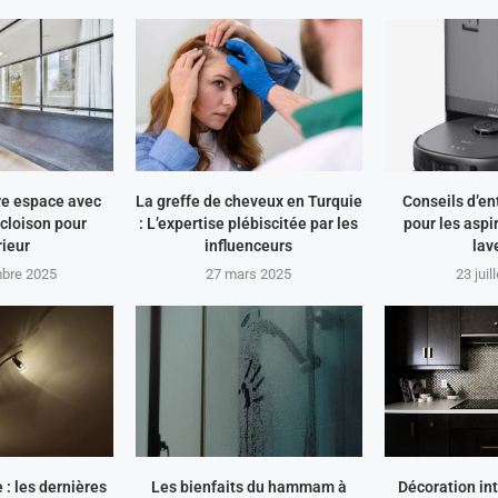
re espace avec
La greffe de cheveux en Turquie
Conseils d’en
 cloison pour
: L’expertise plébiscitée par les
pour les aspi
rieur
influenceurs
lav
bre 2025
27 mars 2025
23 juil
 : les dernières
Les bienfaits du hammam à
Décoration int