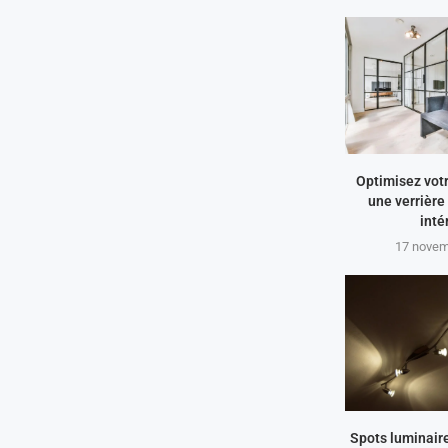
Optimisez vot
une verrière
inté
17 novem
Spots luminaire