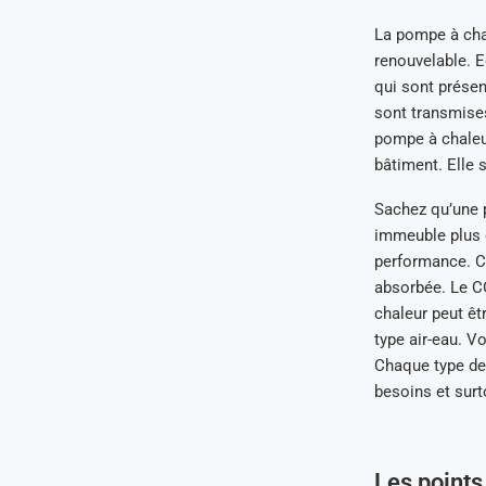
La pompe à cha
renouvelable. E
qui sont présen
sont transmises
pompe à chaleur
bâtiment. Elle 
Sachez qu’une 
immeuble plus g
performance. Ce
absorbée. Le CO
chaleur peut êt
type air-eau. V
Chaque type de
besoins et surt
Les points