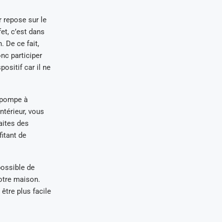
 repose sur le
fet, c’est dans
. De ce fait,
nc participer
ositif car il ne
a pompe à
ntérieur, vous
aites des
itant de
possible de
votre maison.
être plus facile