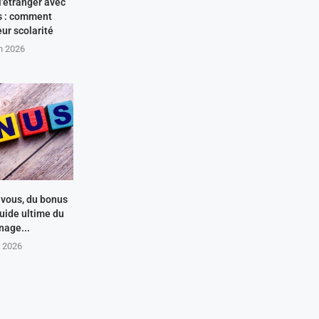
’étranger avec
s : comment
eur scolarité
in 2026
 vous, du bonus
guide ultime du
nage...
n 2026