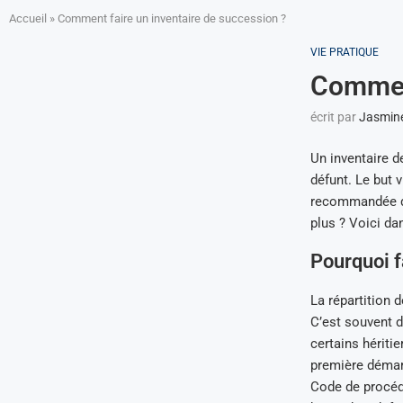
Accueil
»
Comment faire un inventaire de succession ?
VIE PRATIQUE
Comment
écrit par
Jasmin
Un inventaire d
défunt. Le but 
recommandée qui
plus ? Voici dan
Pourquoi f
La répartition d
C’est souvent 
certains héritie
première démarc
Code de procédur