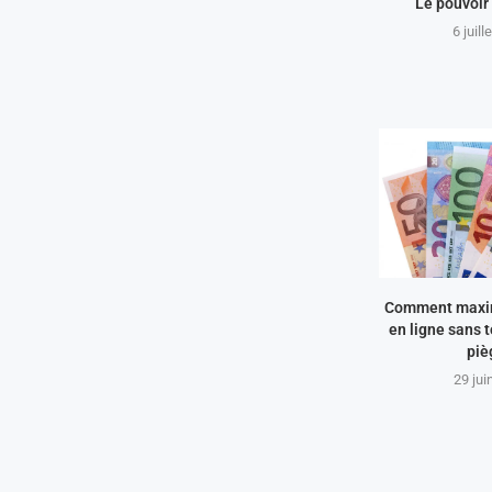
Le pouvoir
6 juill
Comment maxim
en ligne sans 
piè
29 jui