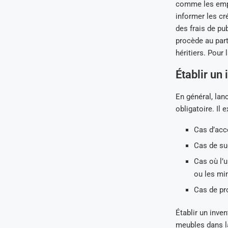
comme les empru
informer les cr
des frais de pu
procède au part
héritiers. Pour 
Établir un 
En général, lan
obligatoire. Il 
Cas d’acce
Cas de su
Cas où l’
ou les mi
Cas de pro
Établir un inven
meubles dans la