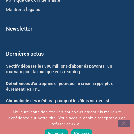
Politique de Confidentialité
Mentions légales
Newsletter
Dernières actus
Spotify dépasse les 300 millions d’abonnés payants : un
tournant pour la musique en streaming
Défaillances d’entreprises : pourquoi la crise frappe plus
durement les TPE
Chronologie des médias : pourquoi les films mettent si
longtemps à arriver en streaming
Nous utilisons des cookies pour vous garantir la meilleure
expérience sur notre site. Vous avez le choix d'accepter ou de
Likweli : un nouveau singe découvert dans la forêt du Congo
refuser ceux-ci :
Accepter
Refuser