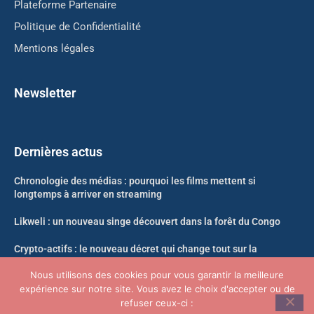
Plateforme Partenaire
Politique de Confidentialité
Mentions légales
Newsletter
Dernières actus
Chronologie des médias : pourquoi les films mettent si
longtemps à arriver en streaming
Likweli : un nouveau singe découvert dans la forêt du Congo
Crypto-actifs : le nouveau décret qui change tout sur la
propriété et le nantissement
Nous utilisons des cookies pour vous garantir la meilleure
expérience sur notre site. Vous avez le choix d'accepter ou de
Neko-Sama nouvelle adresse Août 2026
refuser ceux-ci :