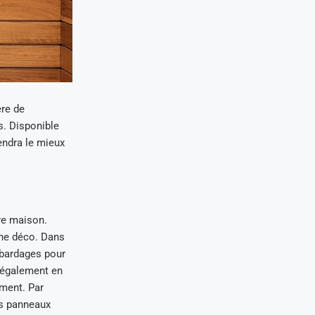
ère de
s. Disponible
iendra le mieux
re maison.
che déco. Dans
e bardages pour
z également en
ement. Par
es panneaux