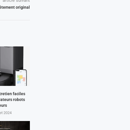
article suivant
vêtement original
tretien faciles
rateurs robots
eurs
let 2024