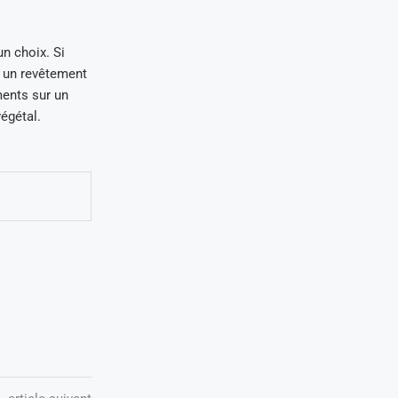
un choix. Si
r un revêtement
ments sur un
égétal.