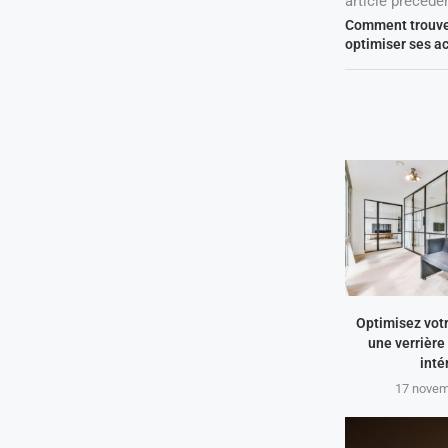
article précéde
Comment trouver
optimiser ses ac
Optimisez vot
une verrière
inté
17 novem