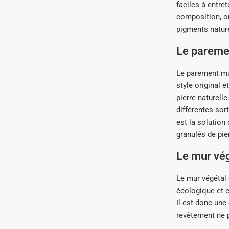
faciles à entre
composition, on
pigments nature
Le paremen
Le parement mur
style original 
pierre naturelle
différentes sor
est la solution 
granulés de pie
Le mur végé
Le mur végétal 
écologique et e
Il est donc une
revêtement ne p