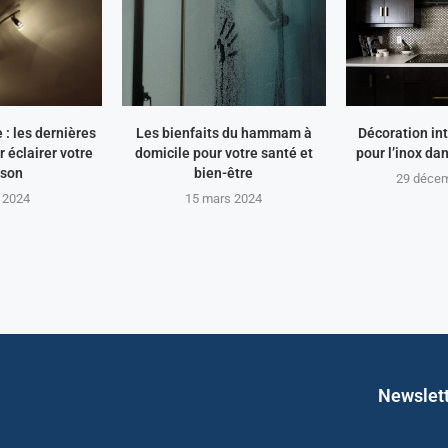
 : les dernières
Les bienfaits du hammam à
Décoration int
 éclairer votre
domicile pour votre santé et
pour l’inox da
son
bien-être
29 déce
 2024
15 mars 2024
Newslet