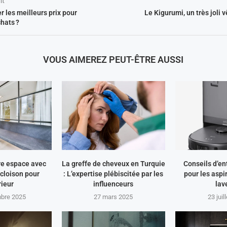
nt
 les meilleurs prix pour
Le Kigurumi, un très joli 
hats ?
VOUS AIMEREZ PEUT-ÊTRE AUSSI
re espace avec
La greffe de cheveux en Turquie
Conseils d’en
 cloison pour
: L’expertise plébiscitée par les
pour les aspi
rieur
influenceurs
lav
bre 2025
27 mars 2025
23 juil