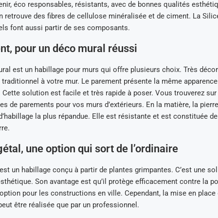
tenir, éco responsables, résistants, avec de bonnes qualités esthét
 retrouve des fibres de cellulose minéralisée et de ciment. La Silice
ls font aussi partir de ses composants.
t, pour un déco mural réussi
al est un habillage pour murs qui offre plusieurs choix. Très décora
et traditionnel à votre mur. Le parement présente la même apparenc
. Cette solution est facile et très rapide à poser. Vous trouverez su
tes de parements pour vos murs d’extérieurs. En la matière, la pier
d’habillage la plus répandue. Elle est résistante et est constituée d
rre.
tal, une option qui sort de l’ordinaire
est un habillage conçu à partir de plantes grimpantes. C’est une sol
sthétique. Son avantage est qu’il protège efficacement contre la po
 option pour les constructions en ville. Cependant, la mise en place
eut être réalisée que par un professionnel.