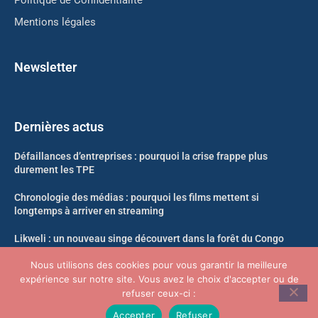
Politique de Confidentialité
Mentions légales
Newsletter
Dernières actus
Défaillances d’entreprises : pourquoi la crise frappe plus
durement les TPE
Chronologie des médias : pourquoi les films mettent si
longtemps à arriver en streaming
Likweli : un nouveau singe découvert dans la forêt du Congo
Nous utilisons des cookies pour vous garantir la meilleure
Crypto-actifs : le nouveau décret qui change tout sur la
expérience sur notre site. Vous avez le choix d'accepter ou de
propriété et le nantissement
refuser ceux-ci :
Accepter
Refuser