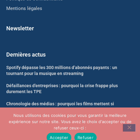
Mentions légales
Newsletter
Dernières actus
Spotify dépasse les 300 millions d’abonnés payants : un
tournant pour la musique en streaming
Défaillances d’entreprises : pourquoi la crise frappe plus
durement les TPE
Chronologie des médias : pourquoi les films mettent si
longtemps à arriver en streaming
Nous utilisons des cookies pour vous garantir la meilleure
expérience sur notre site. Vous avez le choix d'accepter ou de
Likweli : un nouveau singe découvert dans la forêt du Congo
refuser ceux-ci :
Accepter
Refuser