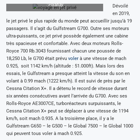
: Pixabay
Dévoilé
en 2019,
le jet privé le plus rapide du monde peut accueillir jusqu’à 19
passagers. Il s’agit du Gulfstream G700. Outre ses moteurs
ultra-puissants, ce jet privé possède également une cabine
très spacieuse et confortable. Avec deux moteurs Rolls-
Royce 700 Rb.3043 fournissant chacun une poussée de
18,250 Lb, le G700 était prévu
voler
à une vitesse de mach
0.925, soit 1142 km/h (altitude : 51.000ft). Mais lors des
essais, le Gulfstream a presque atteint la vitesse du son en
volant à 0.99 mach (1222 km/h). Il est suivi de près par le
Cessna Citation X+. Il a détenu le record de vitesse durant
six années consécutives avant l’arrivée du G700. Avec ses
Rolls-Royce AE3007CE, turboréacteurs surpuissants, le
Cessna Citation X+ peut se déplacer à une vitesse de 1194
km/h, soit mach 0.935. A la troisième place, il y a le
Gulfstream G650 – le G500 – le Global 7500 – le Global 1000
qui peuvent tous voler à mach 0.925.