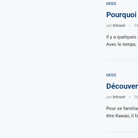
MODE
Pourquoi 
par
Infosoir
24
Il y a quelques
Avec le temps, 
MODE
Découvert
par
Infosoir
26
Pour se familia
être Kawaii, il 