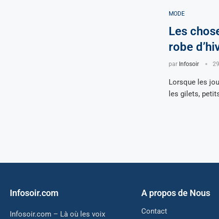
MODE
Les chose
robe d’h
par
Infosoir
29
Lorsque les jou
les gilets, pet
Infosoir.com
A propos de Nous
Contact
Infosoir.com – Là où les voix