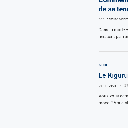
Comment a
de sa ten
par
Jasmine Mebr
Dans la mode v
finissent par r
MODE
Le Kiguru
par
Infosoir
29
Vous vous dema
mode ? Vous al