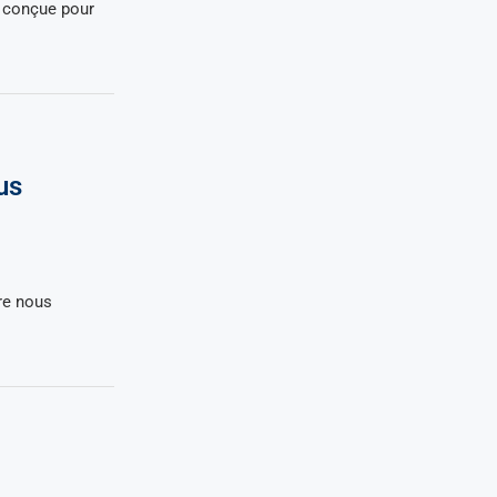
t conçue pour
us
tre nous